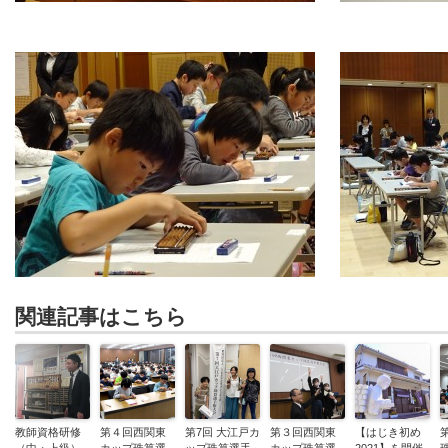
関連記事はこちら
教師資格研修
第４回西関東
第7回 大江戸カ
第３回西関東
【はじき初め