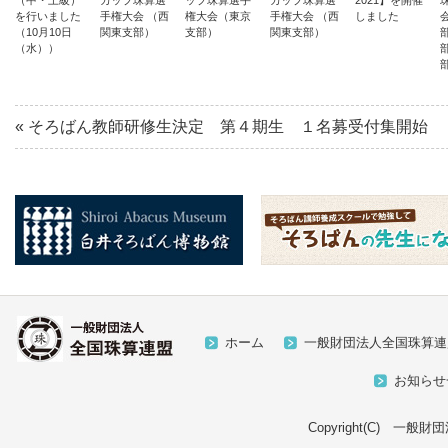
（中・上級）
カップ珠算選
ップ珠算選手
カップ珠算選
2021】を開催
を行いました
手権大会 （西
権大会（東京
手権大会 （西
しました
（10月10日
関東支部）
支部）
関東支部）
（水））
«
そろばん教師研修生決定 第４期生 １名募受付集開始
ホーム
一般財団法人全国珠算連
お知らせ
Copyright(C) 一般財団