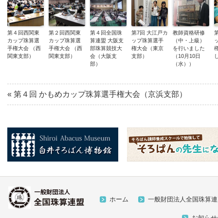
第４回西関東
第２回西関東
第４回全国珠
第7回 大江戸カ
教師資格研修
カップ珠算選
カップ珠算選
算連盟 大阪支
ップ珠算選手
（中・上級）
手権大会 （西
手権大会 （西
部珠算競技大
権大会（東京
を行いました
関東支部）
関東支部）
会（大阪支
支部）
（10月10日
部）
（水））
«
第４回 かもめカップ珠算選手権大会（京浜支部）
ホーム
一般財団法人全国珠算連
お知らせ