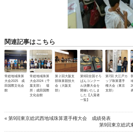
関連記事はこちら
常総地域珠算
常総地域珠算
第２回大阪支
第9回全国そろ
第7回 大江戸カ
大会2025 成
大会2024（千
部珠算競技大
ばんコンクー
ップ珠算選手
田国際文化会
葉支部） 場
会（大阪支
ル決勝大会を
権大会（東京
館
所：成田国際
部）
開催いたしま
支部）
文化会館
した【入賞者
一覧】
«
第9回東京総武西地域珠算選手権大会 成績発表
第9回東京総武