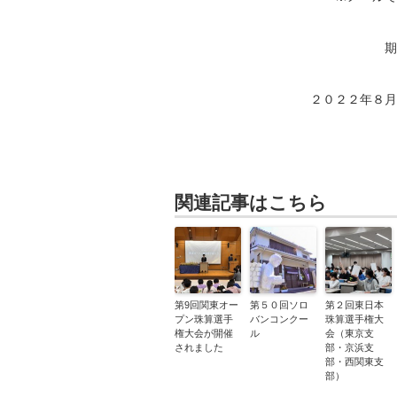
期
２０２２年８月
関連記事はこちら
第9回関東オー
第５０回ソロ
第２回東日本
プン珠算選手
バンコンクー
珠算選手権大
権大会が開催
ル
会（東京支
されました
部・京浜支
部・西関東支
部）