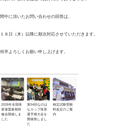
間中に頂いたお問い合わせの回答は、
１８日（木）以降に順次対応させていただきます。
何卒よろしくお願い申し上げます。
2026年全国珠
第54回なのは
検定試験受験
算連盟春期研
なカップ珠算
料改定のご案
修会開催しま
選手権大会を
内
した
開催致しまし
た