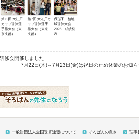
第６回 大江戸
第7回 大江戸カ
我孫子・柏地
カップ珠算選
ップ珠算選手
域珠算大会
手権大会（東
権大会（東京
2023 成績発
京支部）
支部）
表
期研修会開催しました
7月22日(木)～7月23日(金)は祝日のため休業のお知ら
一般財団法人全国珠算連盟について
そろばんの良さ
理事