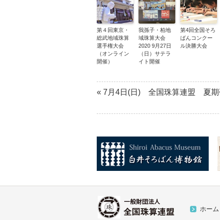
第４回東京・
我孫子・柏地
第4回全国そろ
総武地域珠算
域珠算大会
ばんコンクー
選手権大会
2020 9月27日
ル決勝大会
（オンライン
（日）サテラ
開催）
イト開催
«
7月4日(日) 全国珠算連盟 夏
ホーム