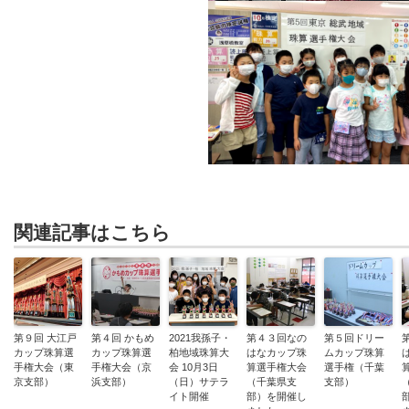
関連記事はこちら
第９回 大江戸
第４回 かもめ
2021我孫子・
第４３回なの
第５回ドリー
カップ珠算選
カップ珠算選
柏地域珠算大
はなカップ珠
ムカップ珠算
手権大会（東
手権大会（京
会 10月3日
算選手権大会
選手権（千葉
京支部）
浜支部）
（日）サテラ
（千葉県支
支部）
イト開催
部）を開催し