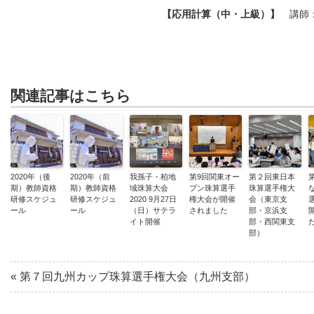
【応用計算（中・上級）】
講師
関連記事はこちら
2020年（後
2020年（前
我孫子・柏地
第9回関東オー
第２回東日本
期）教師資格
期）教師資格
域珠算大会
プン珠算選手
珠算選手権大
研修スケジュ
研修スケジュ
2020 9月27日
権大会が開催
会（東京支
ール
ール
（日）サテラ
されました
部・京浜支
イト開催
部・西関東支
部）
«
第７回九州カップ珠算選手権大会（九州支部）