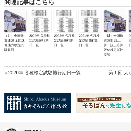
関連記事はこちら
（財）全国珠
2024年 各種検
2022年 各種検
2021年 各種検
（財）全国珠
2
算連盟 全国珠
定試験施行期
定試験施行期
定試験施行期
算連盟 読上
算能力検定試
日一覧
日一覧
日一覧
算・読上暗算
験規則
段位検定試験
要項
«
2020年 各種検定試験施行期日一覧
第１回 