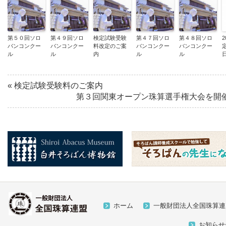
第５０回ソロ
第４９回ソロ
検定試験受験
第４７回ソロ
第４８回ソロ
2
バンコンクー
バンコンクー
料改定のご案
バンコンクー
バンコンクー
ル
ル
内
ル
ル
«
検定試験受験料のご案内
第３回関東オープン珠算選手権大会を開
ホーム
一般財団法人全国珠算連
お知らせ