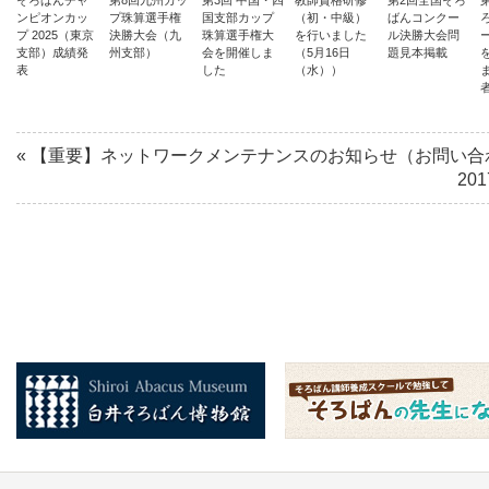
そろばんチャ
第8回九州カッ
第3回 中国・四
教師資格研修
第2回全国そろ
ンピオンカッ
プ珠算選手権
国支部カップ
（初・中級）
ばんコンクー
プ 2025（東京
決勝大会（九
珠算選手権大
を行いました
ル決勝大会問
支部）成績発
州支部）
会を開催しま
（5月16日
題見本掲載
表
した
（水））
«
【重要】ネットワークメンテナンスのお知らせ（お問い合
2