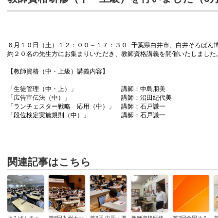
６月１０日（土）１２：００～１７：３０ 千葉県白井市、白井そろばん博
約２０名の先生方にお集まりいただき、教師資格講義を開催いたしました。
【教師資格（中・上級）講義内容】

「生徒管理（中・上）」　　　　　　　講師：中島朋美

「広告宣伝法（中）」　　　　　　　　講師：沼田紀代美

「ランチェスター戦略　応用（中）」　講師：石戸謙一

「段位検定実施規則（中）」　　　　　講師：石戸謙一

関連記事はこちら