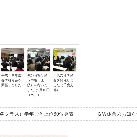
平成２９年度
教師資格研修
千葉支部研修
春季研修会を
（中級・上
会を開催しま
開催しました
級）を行いま
した（千葉支
した（5月10日
部）
（水））
（各クラス）学年ごと上位30位発表！
ＧＷ休業のお知ら