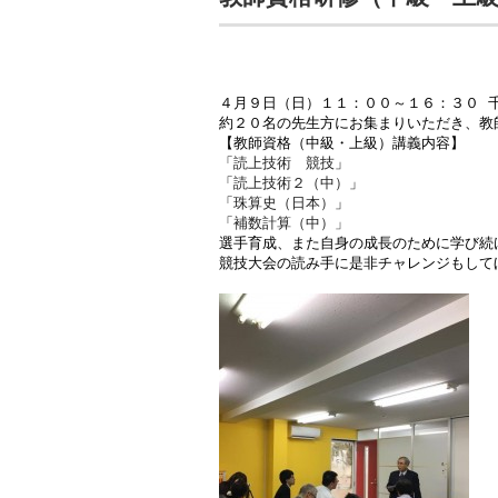
４月９日（日）１１：００～１６：３０ 千
約２０名の先生方にお集まりいただき、教
【教師資格（中級・上級）講義内容】

「
読上技術　競技
」

「
読上技術２（中）
」　

「
珠算史（日本）
」　

「
補数計算（中）」
選手育成、また自身の成長のために学び続
競技大会の読み手に是非チャレンジもしてほ