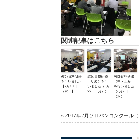
関連記事はこちら
教師資格研修
教師資格研修
教師資格研修
を行いました
（初級）を行
（中・上級）
【9月13日
いました（5月
を行いました
（水）】
29日（月））
（6月7日
（水））
«
2017年2月ソロバンコンクール