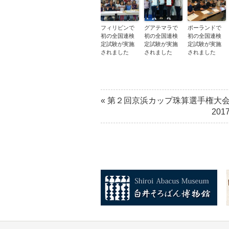
フィリピンで
グアテマラで
ポーランドで
初の全国連検
初の全国連検
初の全国連検
定試験が実施
定試験が実施
定試験が実施
されました
されました
されました
«
第２回京浜カップ珠算選手権大
20