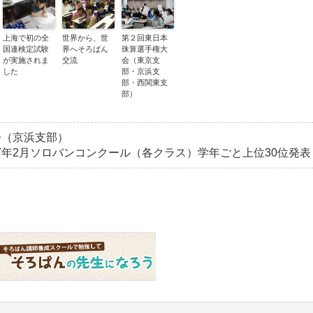
上海で初の全
世界から、世
第２回東日本
国連検定試験
界へそろばん
珠算選手権大
が実施されま
交流
会（東京支
した
部・京浜支
部・西関東支
部）
会（京浜支部）
17年2月ソロバンコンクール（各クラス）学年ごと上位30位発表