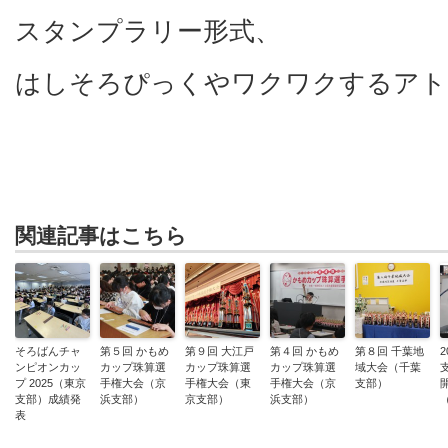
スタンプラリー形式、
はしそろぴっくやワクワクするアト
関連記事はこちら
そろばんチャ
第５回 かもめ
第９回 大江戸
第４回 かもめ
第８回 千葉地
ンピオンカッ
カップ珠算選
カップ珠算選
カップ珠算選
域大会（千葉
プ 2025（東京
手権大会（京
手権大会（東
手権大会（京
支部）
支部）成績発
浜支部）
京支部）
浜支部）
表